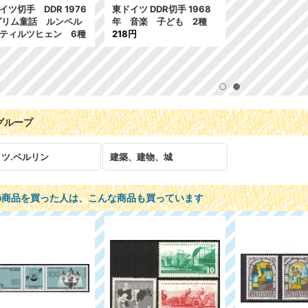
イツ切手 DDR 1976
東ドイツ DDR切手 1968
グリム童話 ルンペル
年 音楽 子ども 2種
ティルツヒェン 6種
218円
グループ
ツ.ベルリン
建築、建物、城
の商品を買った人は、こんな商品も買っています