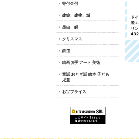
寄付金付
建築、建物、城
4
ドイツ DDR切手 1985
日本切手 1979年 第9回
ドイ
年 東ドイツの城 4種
国際産科婦人科連合大会
際エ
昆虫 蝶
284円
記念 女性と胎児 FDC
リン
封筒
43
クリスマス
252円
鉄道
絵画切手 アート 美術
童話 おとぎ話 絵本 子ども
児童
お宝プライス