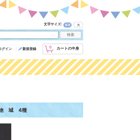
文字サイズ
:
0
カートの中身
ログイン
新規登録
物 城 4種