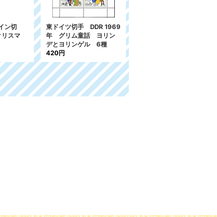
イン切
東ドイツ切手 DDR 1969
エジプト切手 1966-69
クリスマ
年 グリム童話 ヨリン
年 子どもの日とユニセ
デとヨリンゲル 6種
フ設立22周年 17種
420円
864円