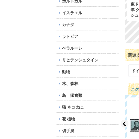
ポルトガル
5
東ドイツ DDR切手 1987
東ドイツ DDR切手 1982
東ド
年 魚 淡水魚 ブリー
年 歴史的なおもちゃ
年 
イスラエル
ム 6種
小型シート
シュ
1,180円
470円
カナダ
ラトビア
ベラルーシ
関連
リヒテンシュタイン
ドイ
動物
木、森林
こ
鳥 猛禽類
猫 ネコ ねこ
花 植物
切手展