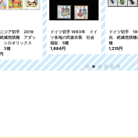
ニジア切手 2019
ドイツ切手 1993年 ドイ
ドイツ切手 19
絶滅危惧種 アダッ
ツ各地の民族衣装 社会
虫 絶滅危惧種
ス シロオリックス
福祉 5種
種
 3種
1,884円
1,215円
4円