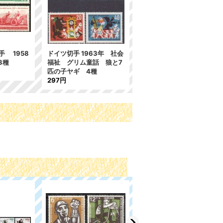
手 1958
ドイツ切手 1963年 社会
3種
福祉 グリム童話 狼と7
匹の子ヤギ 4種
297円