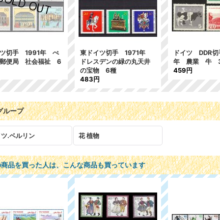
ツ切手 1991年 ぺ
東ドイツ切手 1971年
ドイツ DDR切
郵便局 社会福祉 6
ドレスデンの緑の丸天井
年 農業 牛 
の宝物 6種
459円
483円
グループ
ツ.ベルリン
花 植物
の商品を買った人は、こんな商品も買っています