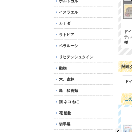
ポルトガル
イスラエル
カナダ
ドイ
ラトビア
テル
種
ベラルーシ
リヒテンシュタイン
関連
動物
木、森林
ドイ
鳥 猛禽類
こ
猫 ネコ ねこ
花 植物
切手展