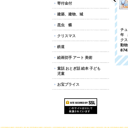
寄付金付
建築、建物、城
昆虫 蝶
会
南アフリカ切手 2020
オーストラリア ココ
チュ
年 絶滅危惧種のカエ
ス キーリング諸島切
年 
クリスマス
ル 4種
手 2000年 WWF 絶滅
ク
危惧種 カニ 4種
動物
鉄道
2,400円
910円
87
絵画切手 アート 美術
童話 おとぎ話 絵本 子ども
児童
お宝プライス