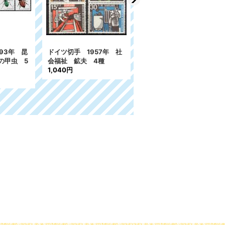
93年 昆
ドイツ切手 1957年 社
ドイツ切手 1963年 社会
の甲虫 5
会福祉 鉱夫 4種
福祉 グリム童話 狼と7
1,040円
匹の子ヤギ 4種
297円