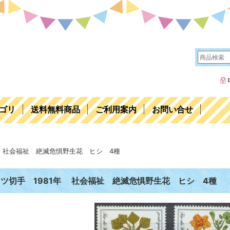
ゴリ
送料無料商品
ご利用案内
お問い合せ
年 社会福祉 絶滅危惧野生花 ヒシ 4種
ツ切手 1981年 社会福祉 絶滅危惧野生花 ヒシ 4種