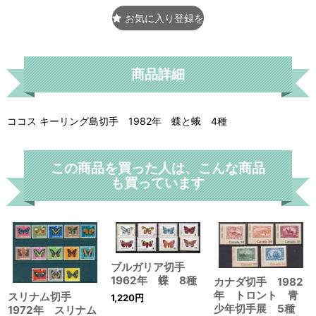
お気に入り登録をする
商品詳細
ココス キーリング島切手 1982年 蝶と蛾 4種
この商品を買った人は、こんな商品
も買っています
ブルガリア切手
1962年 蝶 8種
カナダ切手 1982
年 トロント 青
スリナム切手
1,220
円
少年切手展 5種
1972年 スリナム