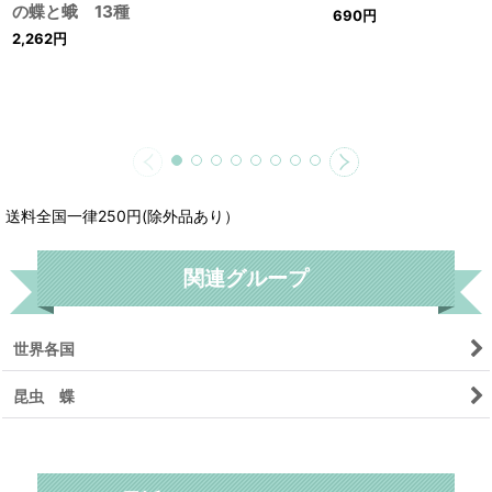
の蝶と蛾 13種
690
円
2,262
円
送料全国一律250円(除外品あり）
関連グループ
世界各国
昆虫 蝶
リセット