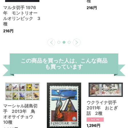
種
マルタ切手 1976
216
円
年 モントリオー
ルオリンピック 3
種
216
円
この商品を買った人は、こんな商品
も買っています
ウクライナ切手
マーシャル諸島切
2011年 おとぎ
手 2013年 鳥
話 2種
オオサイチョウ
10種
1,296
円