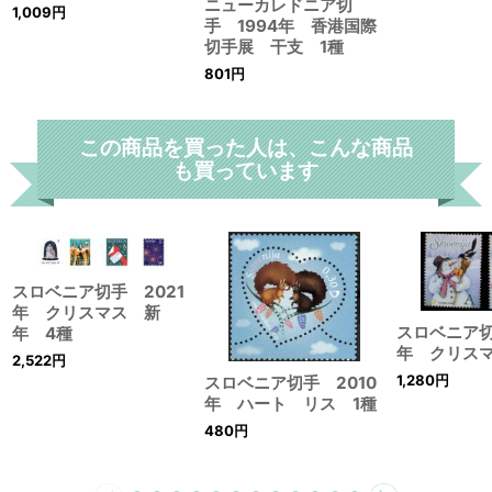
ニューカレドニア切
1,009
円
手 1994年 香港国際
切手展 干支 1種
801
円
この商品を買った人は、こんな商品
も買っています
スロベニア切手 2021
年 クリスマス 新
スロベニア切
年 4種
年 クリス
2,522
円
1,280
円
スロベニア切手 2010
年 ハート リス 1種
480
円