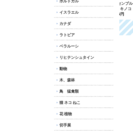
ポルトガル
ク
ルクセンブルク切手 201
ミクロネシア切手 1991
アル
3年 キノコ 5種
年 クリスマス 3種
年 
イスラエル
1,376円
774円
45
カナダ
ラトビア
ベラルーシ
リヒテンシュタイン
動物
木、森林
鳥 猛禽類
猫 ネコ ねこ
花 植物
切手展