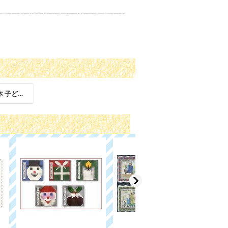
童話 おとぎ話 絵本 子ども 児童