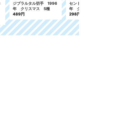
 1992
アメリカ切手 1994年 ク
ニュージーランド切手 20
 4種
リスマス 1種
09年 クリスマス 2種
410円
519円