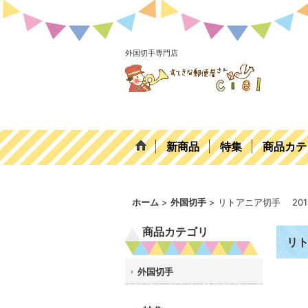
外国切手専門店
新商品
特集
商品カテ
ホーム
>
外国切手
>
リトアニア切手 20
商品カテゴリ
リト
外国切手