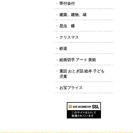
寄付金付
建築、建物、城
昆虫 蝶
クリスマス
鉄道
絵画切手 アート 美術
童話 おとぎ話 絵本 子ども
児童
お宝プライス