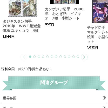
カンボジア切手 2000
年 おとぎ話 ピノキ
オ 7種 小型シート
タジキスタン切手
952
円
2019年 WWF 絶滅危
チャド切手 
惧種 ユキヒョウ 4種
マルク・シ
絵画 小型
1,846
円
ット
1,612
円
送料全国一律250円(除外品あり）
関連グループ
世界各国