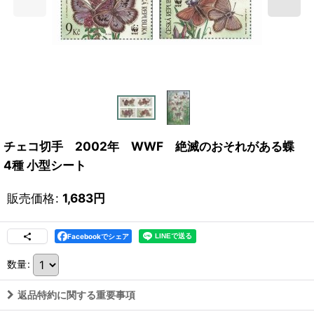
チェコ切手 2002年 WWF 絶滅のおそれがある蝶
4種 小型シート
販売価格
:
1,683
円
Facebookでシェア
数量
:
返品特約に関する重要事項