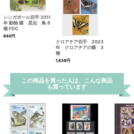
シンガポール切手 2011
年 動物 蝶 昆虫 鳥 8
種 FDC
840
円
クロアチア切手 2023
年 クロアチアの蝶 3
種
1,838
円
この商品を買った人は、こんな商品
も買っています