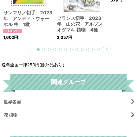
サンマリノ切手 2023
フランス切手 2023
年 アンディ・ウォー
年 山の花 アルプス
ホル 牛 1種
オダマキ 植物 4種
2,057
円
1,602
円
送料全国一律250円(除外品あり）
関連グループ
世界各国
花 植物
リセット