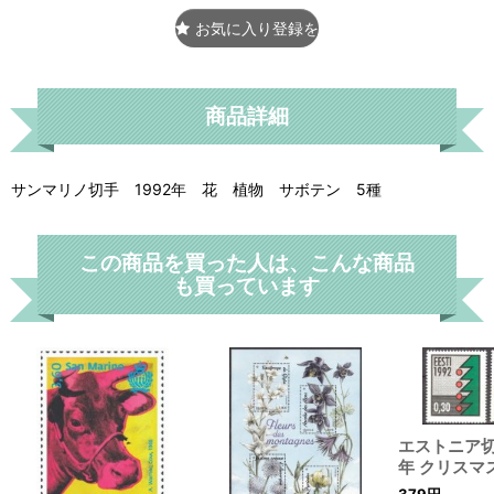
お気に入り登録をする
商品詳細
サンマリノ切手 1992年 花 植物 サボテン 5種
この商品を買った人は、こんな商品
も買っています
エストニア切
年 クリスマ
379
円