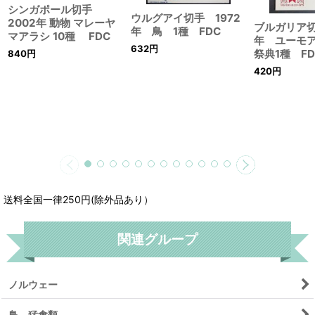
シンガポール切手
ウルグアイ切手 1972
2002年 動物 マレーヤ
ブルガリア切
年 鳥 1種 FDC
マアラシ 10種 FDC
年 ユーモ
632
円
祭典1種 FD
840
円
420
円
送料全国一律250円(除外品あり）
関連グループ
ノルウェー
鳥 猛禽類