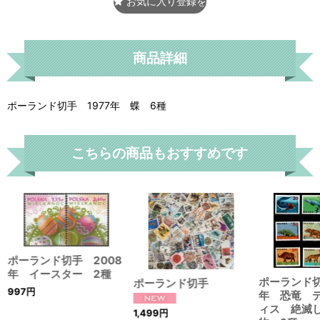
お気に入り登録をする
商品詳細
ポーランド切手 1977年 蝶 6種
こちらの商品もおすすめです
ポーランド切手 2008
年 イースター 2種
ポーランド切
ポーランド切手
997
円
年 恐竜 
ィス 絶滅
1,499
円