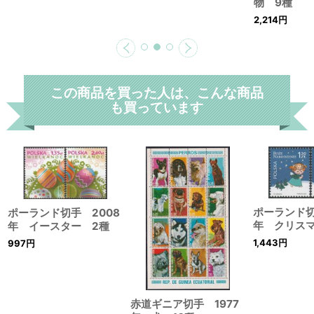
物 9種
2,214
円
この商品を買った人は、こんな商品
も買っています
ポーランド切
ポーランド切手 2008
年 クリス
年 イースター 2種
1,443
円
997
円
赤道ギニア切手 1977