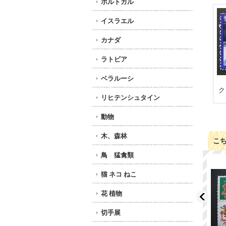
ポルトガル
イスラエル
カナダ
ラトビア
ベラルーシ
ク
リヒテンシュタイン
動物
木、森林
こ
鳥 猛禽類
猫 ネコ ねこ
花 植物
切手展