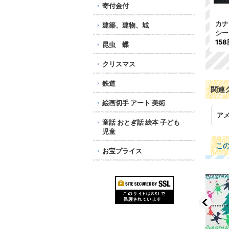
寄付金付
カナダ1974年クリスマス
カナダ 1982年 チャリテ
カナ
建築、建物、城
シール
ィ イースター シール
シ
158円
158円
158
昆虫 蝶
クリスマス
鉄道
関連
絵画切手 アート 美術
ア
童話 おとぎ話 絵本 子ども
児童
こ
お宝プライス