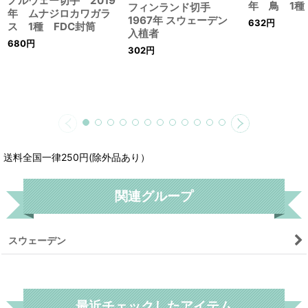
ノルウェー切手 2019
年 鳥 1種
フィンランド切手
年 ムナジロカワガラ
1967年 スウェーデン
632
円
ス 1種 FDC封筒
入植者
680
円
302
円
送料全国一律250円(除外品あり）
関連グループ
スウェーデン
リセット
最近チェックしたアイテム