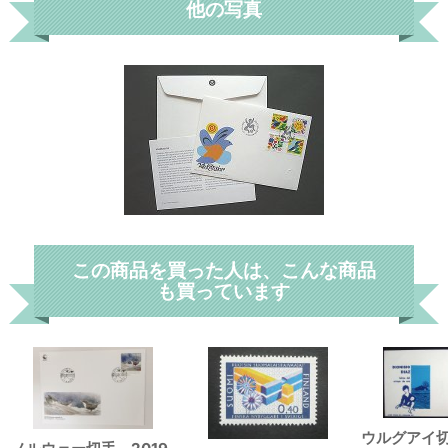
他の写真
この商品を買った人は、こんな商品
も買っています
ウルグアイ切