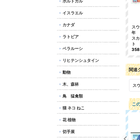
ポルトガル
イスラエル
カナダ
スウ
年 
ラトビア
スカ
ト 
ベラルーシ
35
リヒテンシュタイン
関連
動物
木、森林
ス
鳥 猛禽類
こ
猫 ネコ ねこ
花 植物
切手展