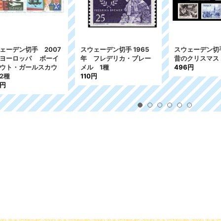
メン王国切手 1968
ハンガリー切手 1968年
スウェーデン切手
蝶 3種
民芸品 4種
年 ネコ 4
216円
950円
2円