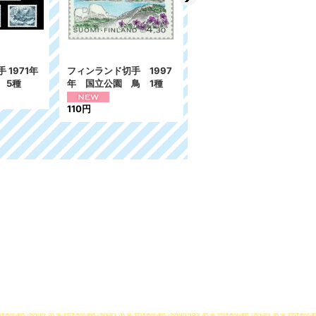
 1994
スウェーデン 切手 1977
スウェーデン切手 1993
種
年 ベリー 野生の実 5
年 ベリー フルーツ 2
種
種
446円
480円