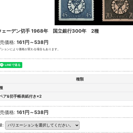
ウェーデン切手 1968年 国立銀行300年 2種
売価格
:
161円～538円
プションにより価格が変わる場合もあります。
種類
種
2ペア&切手帳表紙付き×2
売価格
:
161円～538円
量
: