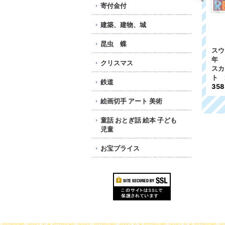
寄付金付
建築、建物、城
昆虫 蝶
スウェーデン切手 1971年
フィンランド切手 1997
イエ
昔のクリスマス 5種
年 国立公園 鳥 1種
年 
クリスマス
496円
110円
58
鉄道
絵画切手 アート 美術
童話 おとぎ話 絵本 子ども
児童
お宝プライス