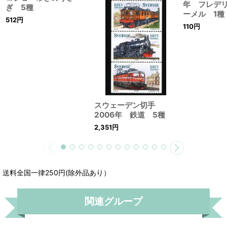
年 フレデ
ぎ 5種
ーメル 1種
512
円
110
円
スウェーデン切手
2006年 鉄道 5種
2,351
円
送料全国一律250円(除外品あり）
関連グループ