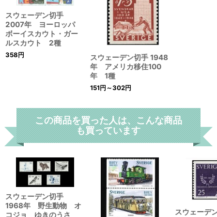
スウェーデン切手
2007年 ヨーロッパ
ボーイスカウト・ガー
ルスカウト 2種
358
円
スウェーデン切手 1948
年 アメリカ移住100
年 1種
151
円
～302
円
この商品を買った人は、こんな商品
も買っています
スウェーデン切手
1968年 野生動物 オ
スウェーデン
コジョ ゆきのうさ