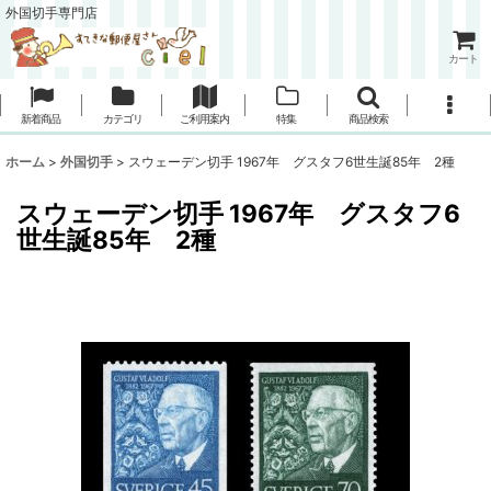
外国切手専門店
カート
新着商品
カテゴリ
ご利用案内
特集
商品検索
ホーム
>
外国切手
>
スウェーデン切手 1967年 グスタフ6世生誕85年 2種
スウェーデン切手 1967年 グスタフ6
世生誕85年 2種