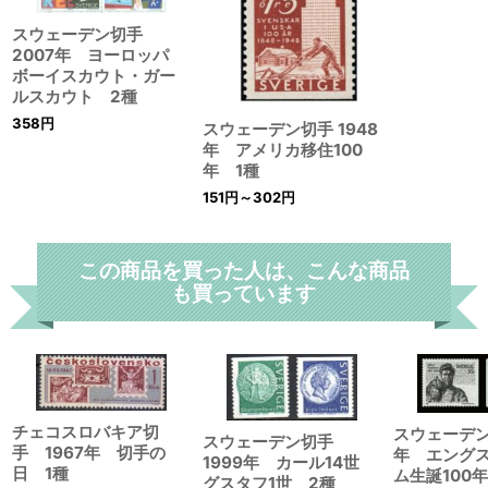
スウェーデン切手
2007年 ヨーロッパ
ボーイスカウト・ガー
ルスカウト 2種
358
円
スウェーデン切手 1948
年 アメリカ移住100
年 1種
151
円
～302
円
この商品を買った人は、こんな商品
も買っています
チェコスロバキア切
スウェーデン
スウェーデン切手
手 1967年 切手の
年 エング
1999年 カール14世
日 1種
ム生誕100
グスタフ1世 2種