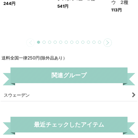
ウ 2種
244
円
541
円
113
円
送料全国一律250円(除外品あり）
関連グループ
スウェーデン
リセット
最近チェックしたアイテム