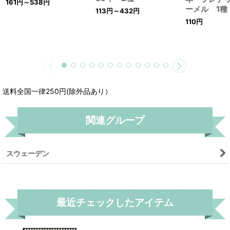
161
円
～538
円
ーメル 1種
113
円
～432
円
110
円
送料全国一律250円(除外品あり）
関連グループ
スウェーデン
リセット
最近チェックしたアイテム