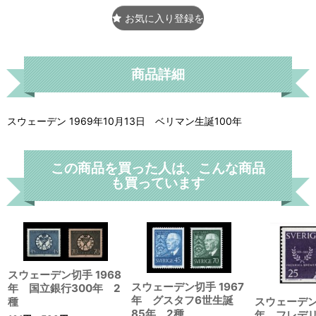
お気に入り登録をする
商品詳細
スウェーデン 1969年10月13日 ベリマン生誕100年
この商品を買った人は、こんな商品
も買っています
スウェーデン切手 1968
スウェーデン切手 1967
年 国立銀行300年 2
年 グスタフ6世生誕
種
スウェーデン
85年 2種
年 フレデ