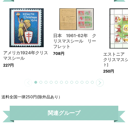
日本 1961-62年 ク
リスマスシール リー
フレット
アメリカ1924年クリス
708
円
エストニア
マスシール
クリスマス
ト
]
227
円
250
円
送料全国一律250円(除外品あり）
関連グループ