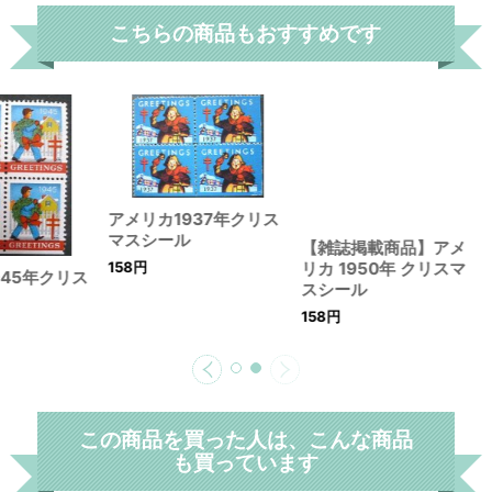
こちらの商品もおすすめです
アメリカ1937年クリス
マスシール
158
円
945年クリス
【雑誌掲載商品】アメ
リカ 1950年 クリスマ
スシール
158
円
この商品を買った人は、こんな商品
も買っています