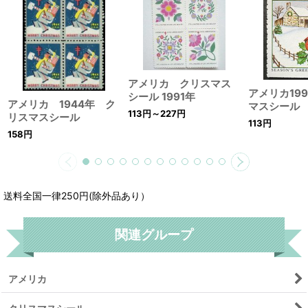
アメリカ クリスマス
アメリカ19
シール 1991年
アメリカ 1944年 ク
マスシール
113
円
～227
円
リスマスシール
113
円
158
円
送料全国一律250円(除外品あり）
関連グループ
アメリカ