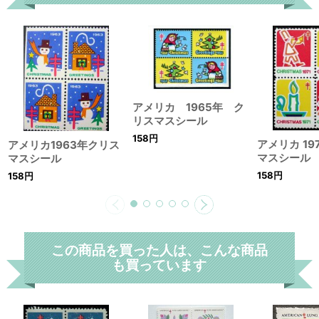
カ 1965年 ク
マスシール
アメリカ1937年ク
マスシール
アメリカ 1971年 クリス
158
円
マスシール
158
円
この商品を買った人は、こんな商品
も買っています