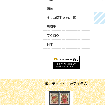
スシール
スシール
マス
227円
227円
158
国連
キノコ切手 きのこ 茸
馬切手
フクロウ
日本
最近チェックしたアイテム