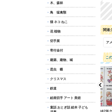
木、森林
鳥 猛禽類
猫 ネコ ねこ
関連
花 植物
切手展
ア
寄付金付
こ
建築、建物、城
昆虫 蝶
クリスマス
鉄道
絵画切手 アート 美術
童話 おとぎ話 絵本 子ども
アメリカ1987年クリスマ
アメリカ1986年クリスマ
アメ
児童