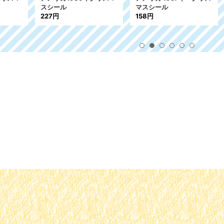
シール
ル 2007年
スマスシール
円
287円
158円