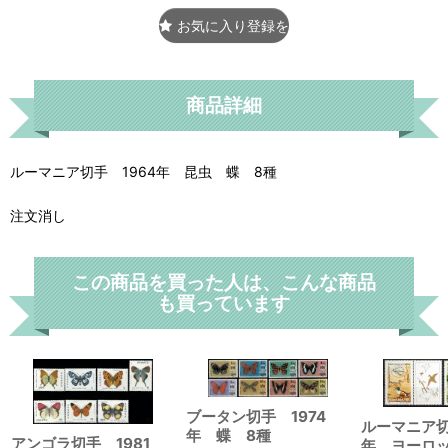
お気に入り登録をする
商品詳細
ルーマニア切手 1964年 昆虫 蝶 8種
注文消し
この商品を買った人は、こんな商品
も買っています
ブータン切手 1974
ルーマニア切手
年 蝶 8種
アンゴラ切手 1981
年 ヨーロ