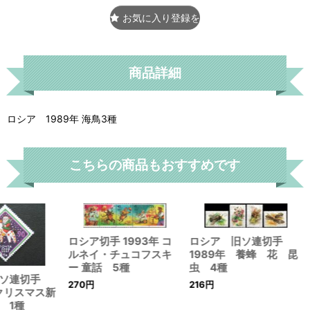
お気に入り登録をする
商品詳細
ロシア 1989年 海鳥3種
こちらの商品もおすすめです
ロシア切手 1993年 コ
ロシア 旧ソ連切手
ルネイ・チュコフスキ
1989年 養蜂 花 昆
ー 童話 5種
虫 4種
旧ソ連切手
270
円
216
円
 クリスマス新
 1種