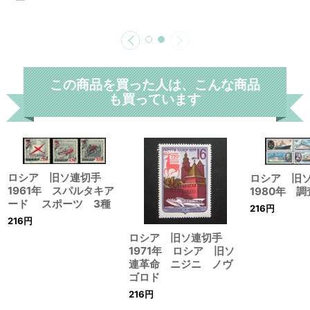
この商品を買った人は、こんな商品
も買っています
ロシア 旧ソ連切手
ロシア 旧
1961年 スパルタキア
1980年 調
ード スポーツ 3種
216
円
216
円
ロシア 旧ソ連切手
1971年 ロシア 旧ソ
連革命 ニジニ ノヴ
ゴロド
216
円