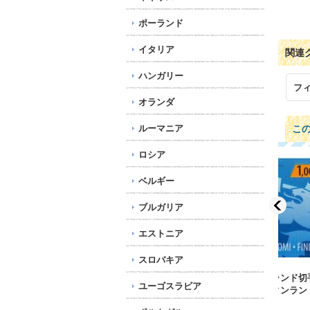
ポーランド
イタリア
関連
ハンガリー
フ
オランダ
ルーマニア
こ
ロシア
ベルギー
ブルガリア
エストニア
スロバキア
フィンランド切手 2006
フィンランド切手 2002
フィ
ユーゴスラビア
年 クリスマス 鳥 2種
年 フィンランド 紋
年 
927円
章 1種
35