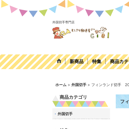
外国切手専門店
新商品
特集
商品カテ
ホーム
>
外国切手
>
フィンランド切手 2
商品カテゴリ
フィ
外国切手