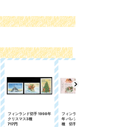
 1998年
フィンランド切手 1997
フィンランド切手 1999
年 バレンタインデー 8
年 友情 2種
種 切手帳
486円