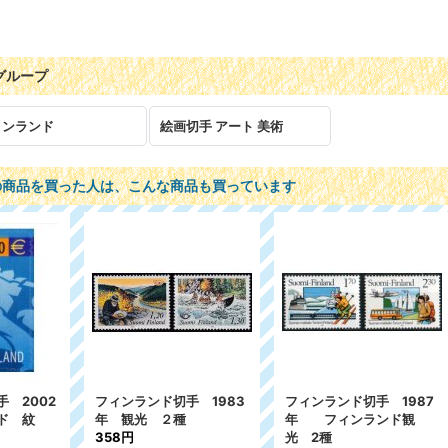
グループ
ィンランド
絵画切手 アート 美術
の商品を買った人は、こんな商品も買っています
ンランド切手 1983
フィンランド切手 1987
フィンランド切手
観光 ２種
年 フィンランド観
クリスマス3種
8円
光 2種
717円