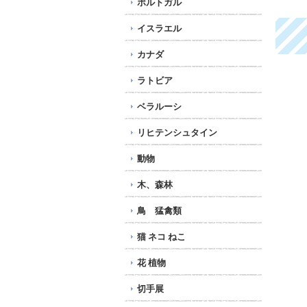
ポルトガル
356円
イスラエル
カナダ
ラトビア
ベラルーシ
リヒテンシュタイン
動物
木、森林
鳥 猛禽類
猫 ネコ ねこ
花 植物
切手展