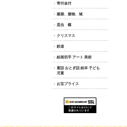
寄付金付
建築、建物、城
昆虫 蝶
クリスマス
鉄道
絵画切手 アート 美術
童話 おとぎ話 絵本 子ども
児童
お宝プライス