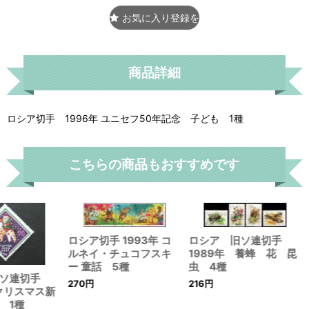
お気に入り登録をする
商品詳細
ロシア切手 1996年 ユニセフ50年記念 子ども 1種
こちらの商品もおすすめです
ロシア切手 1993年 コ
ロシア 旧ソ連切手
ルネイ・チュコフスキ
1989年 養蜂 花 昆
ー 童話 5種
虫 4種
旧ソ連切手
270
円
216
円
 クリスマス新
 1種