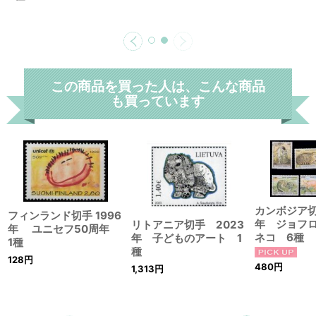
この商品を買った人は、こんな商品
も買っています
カンボジア切
フィンランド切手 1996
年 ジョフ
リトアニア切手 2023
年 ユニセフ50周年
ネコ 6種
年 子どものアート 1
1種
種
128
円
480
円
1,313
円