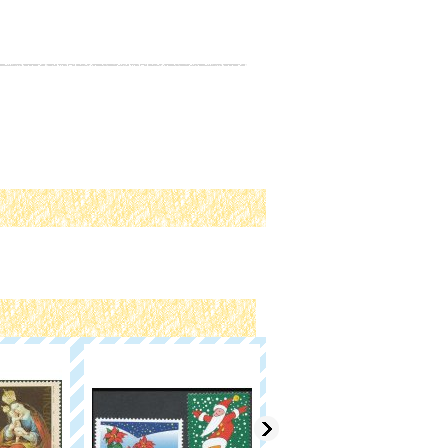
日本切手 1994年ふみの
日 切手帳 ペーン
281円
～
1,814円