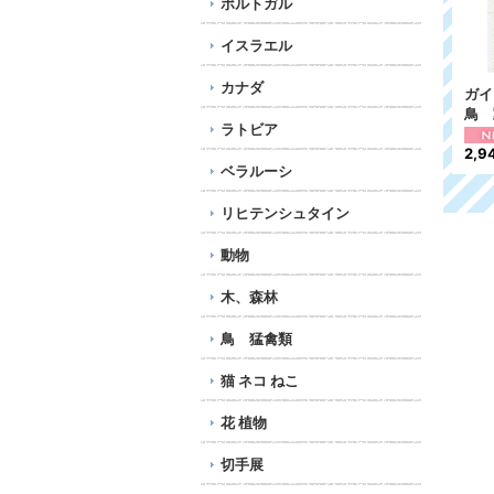
ポルトガル
イスラエル
カナダ
み
アルジェリア切手 1995
チェコ切手 1995年 ク
ガイ
年 花 ダリア 3種
リスマス 1種
鳥 
ラトビア
178円
654円
2,9
ベラルーシ
リヒテンシュタイン
動物
木、森林
鳥 猛禽類
猫 ネコ ねこ
花 植物
切手展