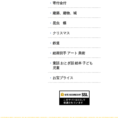
寄付金付
建築、建物、城
昆虫 蝶
クリスマス
鉄道
絵画切手 アート 美術
童話 おとぎ話 絵本 子ども
児童
お宝プライス