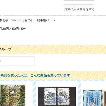
お気に入り登録をする
本切手 1995年ふみの日 切手帳ペーン
面80円と50円×5枚
グループ
本
の商品を買った人は、こんな商品も買っています