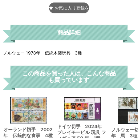
お気に入り登録をする
商品詳細
ノルウェー 1978年 伝統木製玩具 3種
この商品を買った人は、こんな商品
も買っています
ドイツ切手 2024年
オーランド切手 2002
ノルウェー切
プレイモービル 玩具 フ
年 伝統的な食事 4種
年 馬 3種