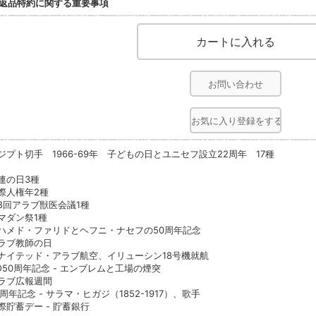
返品特約に関する重要事項
お問い合わせ
お気に入り登録をする
ジプト切手 1966-69年 子どもの日とユニセフ設立22周年 17種
連の日3種
際人権年2種
8回アラブ獣医会議1種
マダン祭1種
ハメド・ファリドとヘフニ・ナセフの50周年記念
ラブ教師の日
ナイテッド・アラブ航空、イリューシン18号機就航
LO50周年記念 - エンブレムと工場の煙突
ラブ広報週間
0周年記念 - サラマ・ヒガジ（1852-1917）、歌手
際貯蓄デー - 貯蓄銀行