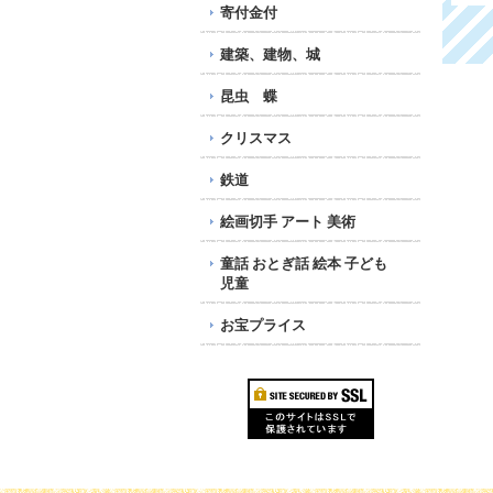
4,365円
128円
寄付金付
建築、建物、城
昆虫 蝶
クリスマス
鉄道
絵画切手 アート 美術
童話 おとぎ話 絵本 子ども
児童
お宝プライス