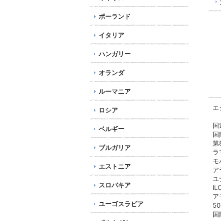
ポーランド
イタリア
ハンガリー
オランダ
ルーマニア
エ
ロシア
国
ベルギー
国
第
ブルガリア
ラ
モ
エストニア
ア
ユ
スロバキア
I
ア
ユーゴスラビア
5
国