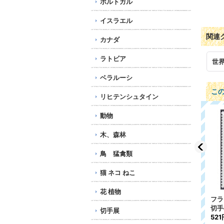
ポルトガル
イスラエル
関連
カナダ
ラトビア
世
ベラルーシ
こ
リヒテンシュタイン
動物
木、森林
鳥 猛禽類
猫 ネコ ねこ
花 植物
年
ニューカレドニア切手 1
フィンランド切手 1996
フラ
966年 鳥 7種
年 ユニセフ50周年 1
切手
切手展
種
521