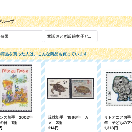
グループ
界各国
童話 おとぎ話 絵本 子ども 児童
の商品を買った人は、こんな商品も買っています
ンス切手 2002年
琉球切手 1966年 カ
リトアニア切手 
の日 1種
メ 2種
年 子どものア
円
214円
1,313円