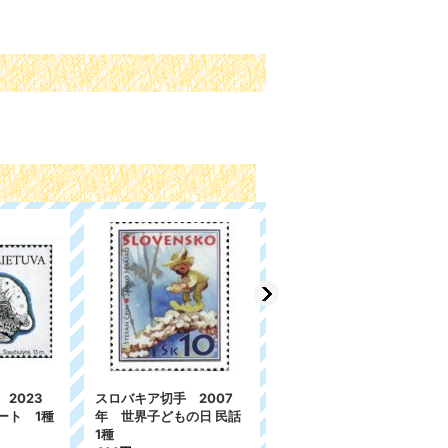
2023
スロバキア切手 2007
フィンランド切手 1966
ート 1種
年 世界子どもの日 民話
年 ユニセフの活動
1種
312円