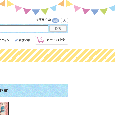
文字サイズ
:
0
カートの中身
ログイン
新規登録
17種