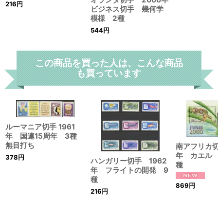
216
円
ビジネス切手 幾何学
模様 2種
544
円
この商品を買った人は、こんな商品
も買っています
ルーマニア切手 1961
年 国連15周年 3種
無目打ち
南アフリカ切
年 カエル 
378
円
ハンガリー切手 1962
種
年 フライトの開発 9
種
869
円
216
円