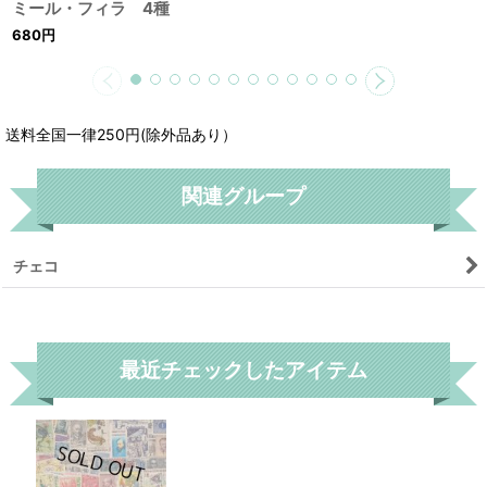
ミール・フィラ 4種
680
円
送料全国一律250円(除外品あり）
関連グループ
チェコ
リセット
最近チェックしたアイテム