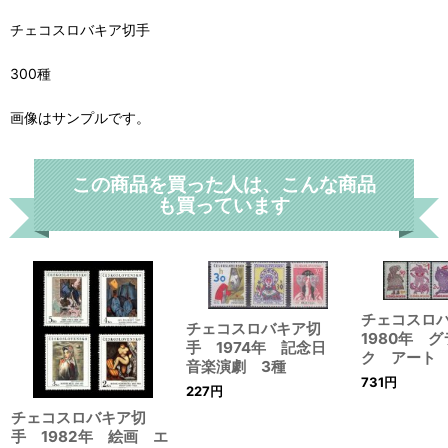
チェコスロバキア切手
300種
画像はサンプルです。
この商品を買った人は、こんな商品
も買っています
チェコスロ
チェコスロバキア切
1980年 
手 1974年 記念日
ク アート
音楽演劇 3種
731
円
227
円
チェコスロバキア切
手 1982年 絵画 エ