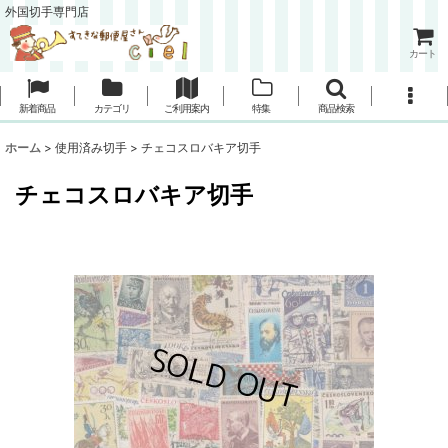
外国切手専門店
カート
新着商品
カテゴリ
ご利用案内
特集
商品検索
ホーム
>
使用済み切手
>
チェコスロバキア切手
チェコスロバキア切手