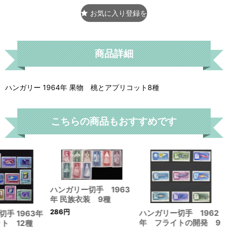
お気に入り登録をする
商品詳細
ハンガリー 1964年 果物 桃とアプリコット8種
こちらの商品もおすすめです
ハンガリー切手 1963
年 民族衣装 9種
286
円
ハンガリー切手 1962
手 1963年
年 フライトの開発 9
ット 12種