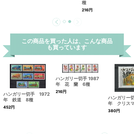
種
216
円
この商品を買った人は、こんな商品
も買っています
ハンガリー切手 1987
年 花 蘭 6種
216
円
ハンガリー切手 1972
ハンガリー切
年 鉄道 8種
年 クリスマ
452
円
380
円