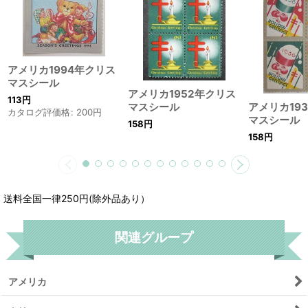
アメリカ1994年クリス
マスシール
アメリカ1952年クリス
113
円
アメリカ19
マスシール
カタログ評価格
:
200
円
マスシール
158
円
158
円
送料全国一律250円(除外品あり）
関連グループ
アメリカ