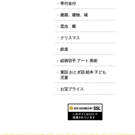
寄付金付
建築、建物、城
昆虫 蝶
クリスマス
鉄道
絵画切手 アート 美術
童話 おとぎ話 絵本 子ども
児童
お宝プライス