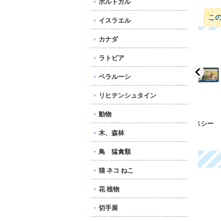
ポルトガル
こ
イスラエル
カナダ
ラトビア
ベラルーシ
リヒテンシュタイン
動物
ス
アメリカ クリスマスシー
ノルウェー 1965年 ク
ノル
ル 2007年
リスマスシール
リス
木、森林
287円
200円
20
鳥 猛禽類
猫 ネコ ねこ
花 植物
切手展