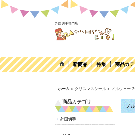
外国切手専門店
新商品
特集
商品カテ
ホーム
>
クリスマスシール
>
ノルウェー 
商品カテゴリ
ノル
外国切手