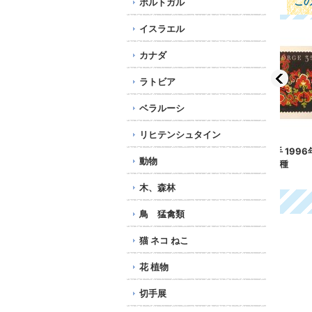
こ
ポルトガル
イスラエル
カナダ
ラトビア
ベラルーシ
リヒテンシュタイン
ス
ノルウェー切手 1996年
ノルウェー 1963年 ク
カナ
動物
クリスマス 2種
リスマスシール
シ
540円
200円
158
木、森林
鳥 猛禽類
猫 ネコ ねこ
花 植物
切手展