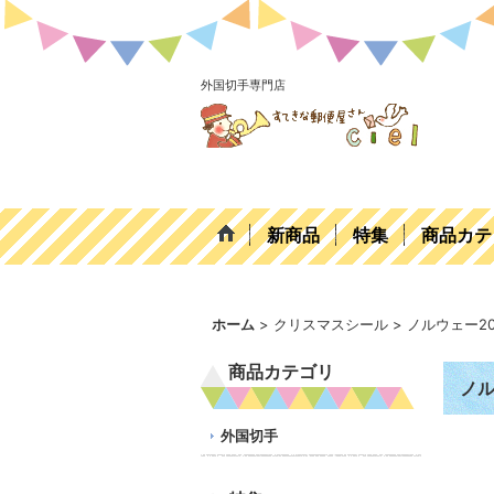
外国切手専門店
新商品
特集
商品カテ
ホーム
>
クリスマスシール
>
ノルウェー2
商品カテゴリ
ノル
外国切手