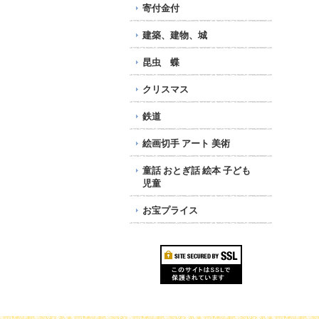
寄付金付
建築、建物、城
昆虫 蝶
クリスマス
鉄道
絵画切手 アート 美術
童話 おとぎ話 絵本 子ども
児童
お宝プライス