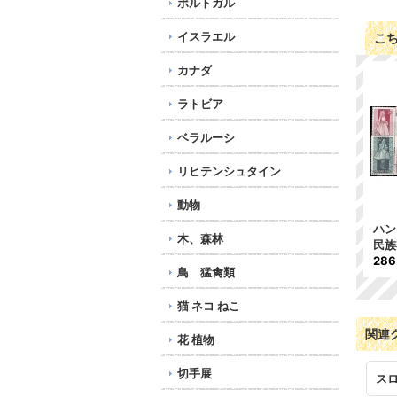
ポルトガル
イスラエル
こ
カナダ
ラトビア
ベラルーシ
リヒテンシュタイン
動物
ハン
木、森林
民族
28
鳥 猛禽類
猫 ネコ ねこ
関連
花 植物
切手展
ス