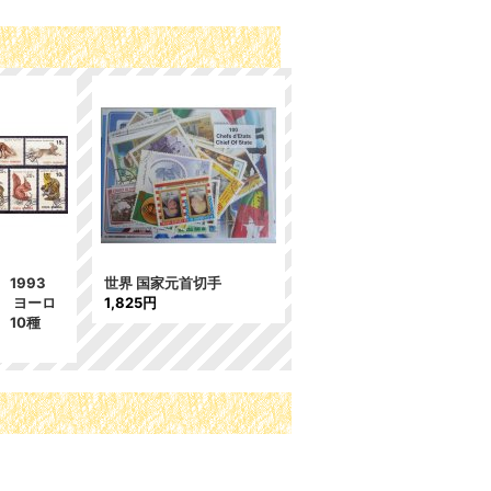
1993
世界 国家元首切手
類 ヨーロ
1,825円
 10種