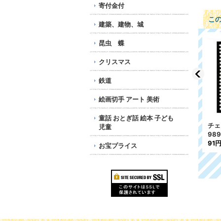
寄付金付
こ
建築、建物、城
昆虫 蝶
クリスマス
鉄道
絵画切手 アート 美術
童話 おとぎ話 絵本 子ども
年
スロバキア切手 1993
スロバキア切手 1994年
チェ
児童
F
年 キュリロス 1種
貨物船 EMS 3種
98
118円
216円
91
お宝プライス