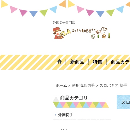
外国切手専門店
新商品
特集
商品カテ
ホーム
>
使用済み切手
>
スロバキア 切手
商品カテゴリ
スロ
外国切手