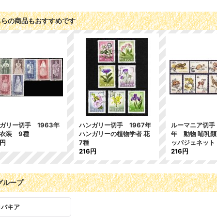
ちらの商品もおすすめです
ガリー切手 1963年
ハンガリー切手 1967年
ルーマニア切手 
衣装 9種
ハンガリーの植物学者 花
年 動物 哺乳
6円
7種
ッパジェネット
216円
216円
グループ
ロバキア