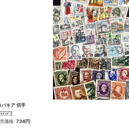
ロバキア 切手
売価格
:
734円