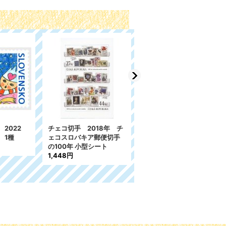
2022
チェコ切手 2018年 チ
チェコスロバキア切手 1
 1種
ェコスロバキア郵便切手
977年 民族衣装 4種
の100年 小型シート
1,347円
1,448円