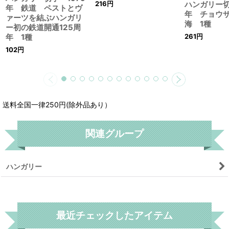
216
円
ハンガリー切
年 鉄道 ペストとヴ
年 チョウ
ァーツを結ぶハンガリ
海 1種
ー初の鉄道開通125周
261
円
年 1種
102
円
送料全国一律250円(除外品あり）
関連グループ
ハンガリー
リセット
最近チェックしたアイテム