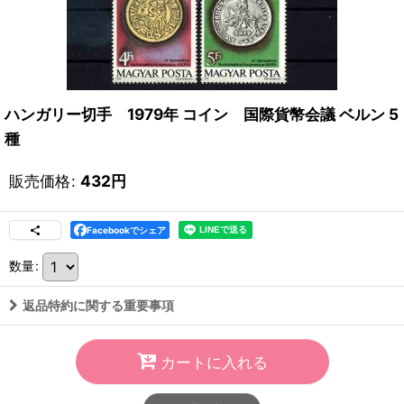
ハンガリー切手 1979年 コイン 国際貨幣会議 ベルン 5
種
販売価格
:
432
円
Facebookでシェア
数量
:
返品特約に関する重要事項
カートに入れる