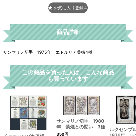
お気に入り登録をする
商品詳細
サンマリノ切手 1975年 エトルリア美術4種
この商品を買った人は、こんな商品
も買っています
サンマリノ切手 1980
年 禁煙との闘い 3種
ルクセンブ
350
円
1976年 