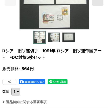
ロシア 旧ソ連切手 1991年 ロシア 旧ソ連帝国アー
ト FDC封筒5枚セット
販売価格
:
864
円
Facebookでシェア
数量
:
返品特約に関する重要事項