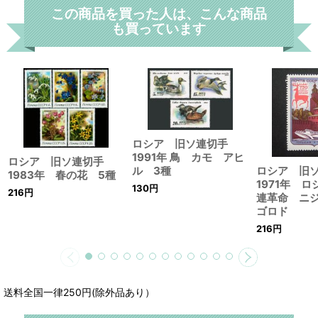
この商品を買った人は、こんな商品
も買っています
ロシア 旧ソ連切手
1991年 鳥 カモ アヒ
ロシア 旧ソ連切手
ロシア 旧
ル 3種
1983年 春の花 5種
1971年 
130
円
216
円
連革命 ニ
ゴロド
216
円
送料全国一律250円(除外品あり）