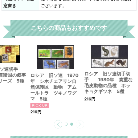
意書き
ございます。
こちらの商品もおすすめです
旧ソ連切手
ロシア 旧ソ連切手切
ソ連諸国の叙事
ロシア 旧ソ連 1970
手 1980年 貴重な
リーズ 5種
年 シホチェアリン自
毛皮動物の品種 ホッ
然保護区 動物 アム
キョクギツネ 5種
ールトラ ツキノワグ
マ 5種
216
円
216
円