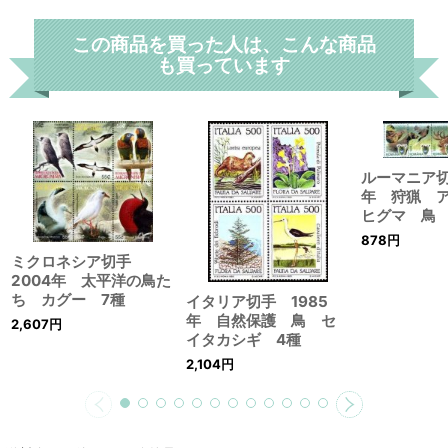
この商品を買った人は、こんな商品
も買っています
ルーマニア切
年 狩猟 
ヒグマ 鳥 
878
円
ミクロネシア切手
2004年 太平洋の鳥た
ち カグー 7種
イタリア切手 1985
年 自然保護 鳥 セ
2,607
円
イタカシギ 4種
2,104
円