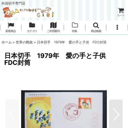
外国切手専門店
カート
新着商品
カテゴリ
ご利用案内
特集
商品検索
ホーム
>
世界の郵政
>
日本切手 1979年 愛の手と子供 FDC封筒
日本切手 1979年 愛の手と子供
FDC封筒