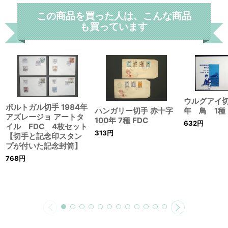
この商品を買った人は、こんな商品
も買っています
ウルグアイ切
ポルトガル切手 1984年
年 鳥 1種
ハンガリー切手 赤十字
アズレージョ アートタ
100年 7種 FDC
632
円
イル FDC 4枚セット
313
円
【切手と記念印スタン
プが付いた記念封筒】
768
円