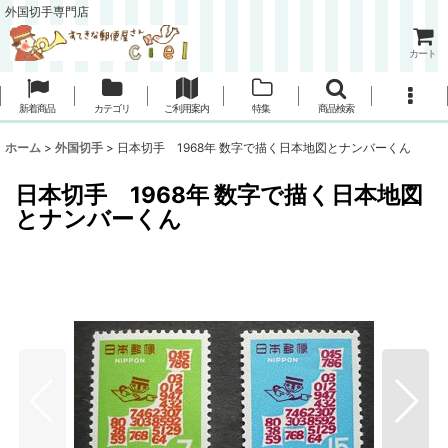
外国切手専門店
カート
新着商品
カテゴリ
ご利用案内
特集
商品検索
ホーム
>
外国切手
>
日本切手 1968年 数字で描く日本地図とナンバーくん
日本切手 1968年 数字で描く日本地図
とナンバーくん