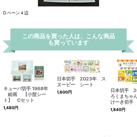
D.ペーン４辺
この商品を買った人は、こんな商品
も買っています
日本切手 2023年 ス
ヌーピー シート
キューバ切手 1968年
日本切手 2
1,600
円
絵画 【小型シー
ろくまちゃ
ト】 Cセット
けーき切手
1,480
円
1,840
円