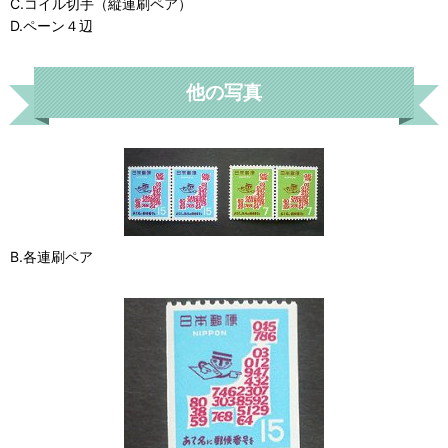
C.コイル切手（縦連刷ペア）
D.ペーン４辺
他の写真
B.各連刷ペア