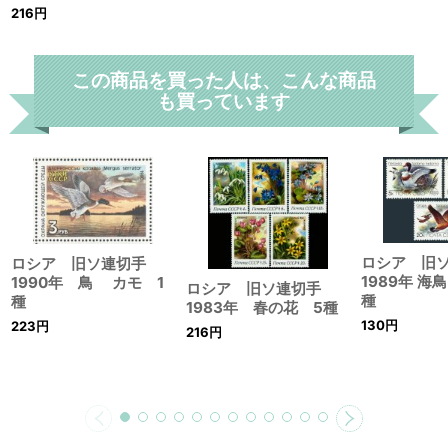
216
円
この商品を買った人は、こんな商品
も買っています
ロシア 旧
ロシア 旧ソ連切手
1989年 海
1990年 鳥 カモ 1
ロシア 旧ソ連切手
種
種
1983年 春の花 5種
130
円
223
円
216
円