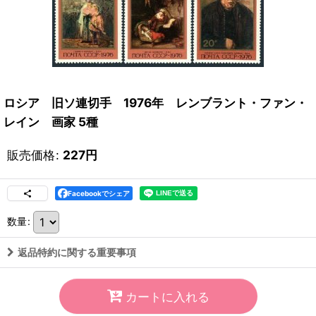
ロシア 旧ソ連切手 1976年 レンブラント・ファン・
レイン 画家 5種
販売価格
:
227
円
Facebookでシェア
数量
:
返品特約に関する重要事項
カートに入れる