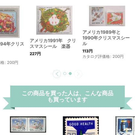
アメリカ1989年と
1990年クリスマスシー
アメリカ1991年 クリ
ル
994年クリス
スマスシール 楽器
113
円
227
円
カタログ評価格
:
200
円
価格
:
200
円
この商品を買った人は、こんな商品
も買っています