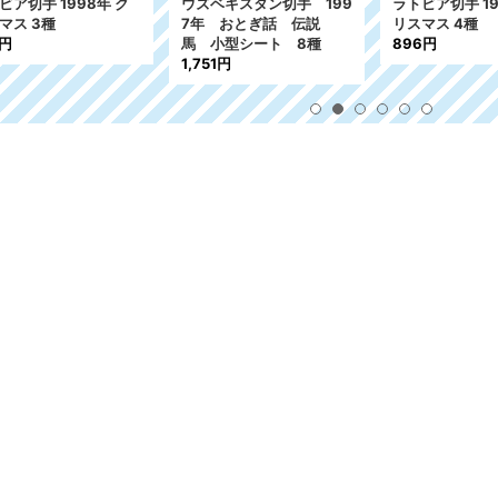
ビア切手 1998年 ク
ウズベキスタン切手 199
ラトビア切手 19
マス 3種
7年 おとぎ話 伝説
リスマス 4種
2円
馬 小型シート 8種
896円
1,751円