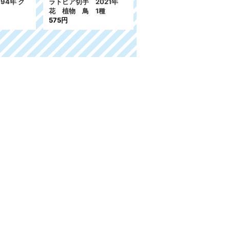
94年 ク
ラトビア切手 2021年
フィンランド切手 1997
花 植物 鳥 1種
年 バレンタインデー 8
575円
種 切手帳
2,500円