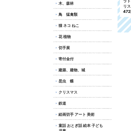
ラトビア切手 1999年 ク
ラトビア切手 2007年 ク
ラト
木、森林
リスマス 3種
リスマス 子ども 3種
リス
527円
771円
47
鳥 猛禽類
猫 ネコ ねこ
花 植物
切手展
寄付金付
建築、建物、城
昆虫 蝶
クリスマス
鉄道
絵画切手 アート 美術
童話 おとぎ話 絵本 子ども
児童