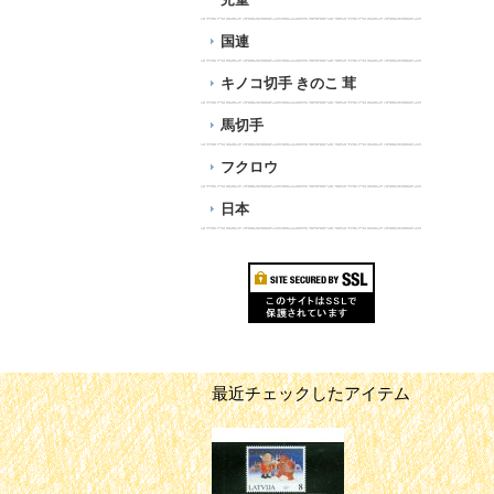
国連
キノコ切手 きのこ 茸
馬切手
フクロウ
日本
最近チェックしたアイテム