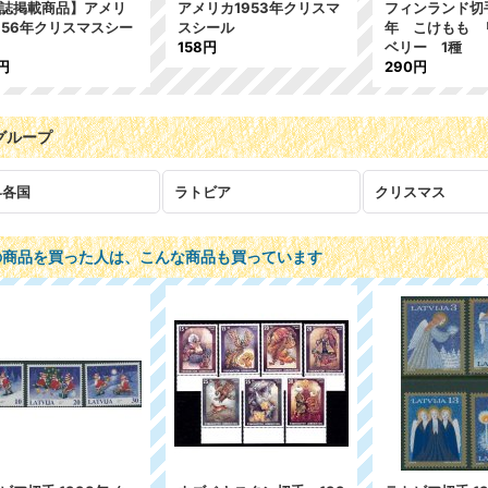
誌掲載商品】アメリ
アメリカ1953年クリスマ
フィンランド切手
956年クリスマスシー
スシール
年 こけもも 
158円
ベリー 1種
円
290円
グループ
界各国
ラトビア
クリスマス
の商品を買った人は、こんな商品も買っています