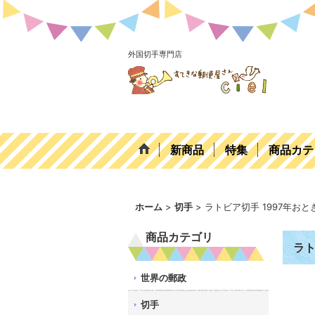
外国切手専門店
新商品
特集
商品カテ
ホーム
>
切手
>
ラトビア切手 1997年お
商品カテゴリ
ラト
世界の郵政
切手