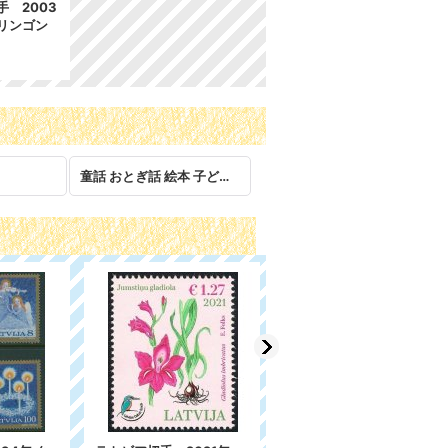
 2003
リンゴン
童話 おとぎ話 絵本 子ども 児童