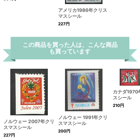
アメリカ1986年クリス
マスシール
227
円
この商品を買った人は、こんな商品
も買っています
カナダ197
スシール
210
円
ノルウェー 1991年クリ
ノルウェー 2007年クリ
スマスシール
スマスシール
200
円
227
円