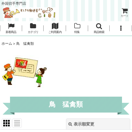
外国切手専門店
カート
新着商品
カテゴリ
ご利用案内
特集
商品検索
ホーム
>
鳥 猛禽類
鳥 猛禽類
表示順変更
閉じる