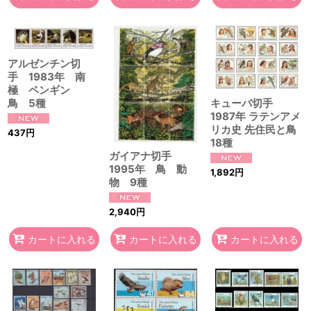
アルゼンチン切
手 1983年 南
極 ペンギン
鳥 5種
キューバ切手
1987年 ラテンアメ
リカ史 先住民と鳥
437
円
18種
ガイアナ切手
1995年 鳥 動
1,892
円
物 9種
2,940
円
カートに入れる
カートに入れる
カートに入れる