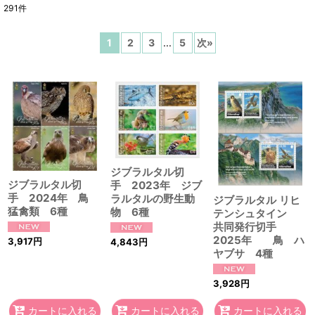
291
件
表示数
:
1
2
3
...
5
次
»
在庫あり
並び順
:
絞り込む
ジブラルタル切
ジブラルタル切
手 2023年 ジブ
手 2024年 鳥
ラルタルの野生動
ジブラルタル リヒ
猛禽類 6種
物 6種
テンシュタイン
共同発行切手
2025年 鳥 ハ
3,917
円
4,843
円
ヤブサ 4種
3,928
円
カートに入れる
カートに入れる
カートに入れる