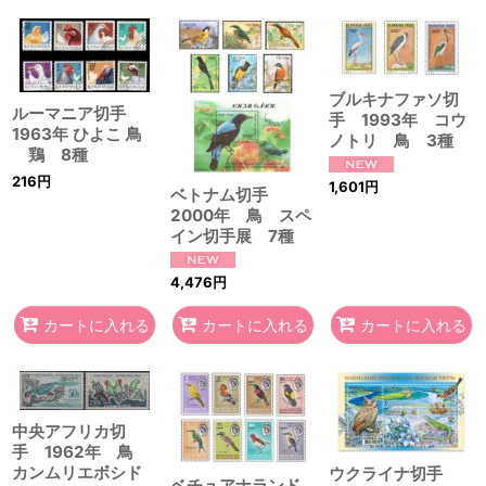
ブルキナファソ切
ルーマニア切手
手 1993年 コウ
1963年 ひよこ 鳥
ノトリ 鳥 3種
鶏 8種
216
円
1,601
円
ベトナム切手
2000年 鳥 スペ
イン切手展 7種
4,476
円
カートに入れる
カートに入れる
カートに入れる
中央アフリカ切
手 1962年 鳥
カンムリエボシド
ウクライナ切手
ベチュアナランド