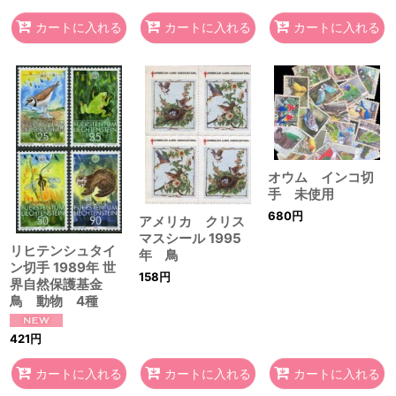
カートに入れる
カートに入れる
カートに入れる
オウム インコ切
手 未使用
680
円
アメリカ クリス
マスシール 1995
リヒテンシュタイ
年 鳥
ン切手 1989年 世
158
円
界自然保護基金
鳥 動物 4種
421
円
カートに入れる
カートに入れる
カートに入れる