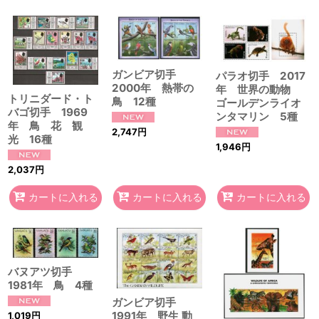
ガンビア切手
パラオ切手 2017
2000年 熱帯の
年 世界の動物
トリニダード・ト
鳥 12種
ゴールデンライオ
バゴ切手 1969
ンタマリン 5種
年 鳥 花 観
2,747
円
光 16種
1,946
円
2,037
円
カートに入れる
カートに入れる
カートに入れる
バヌアツ切手
1981年 鳥 4種
ガンビア切手
1991年 野生 動
1,019
円