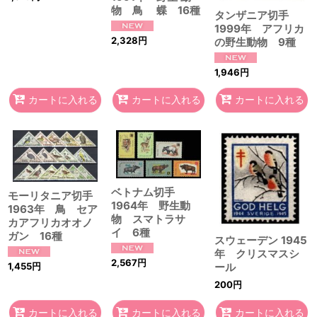
物 鳥 蝶 16種
タンザニア切手
1999年 アフリカ
2,328
円
の野生動物 9種
1,946
円
カートに入れる
カートに入れる
カートに入れる
ベトナム切手
モーリタニア切手
1964年 野生動
1963年 鳥 セア
物 スマトラサ
カアフリカオオノ
イ 6種
ガン 16種
スウェーデン 1945
年 クリスマスシ
2,567
円
1,455
円
ール
200
円
カートに入れる
カートに入れる
カートに入れる