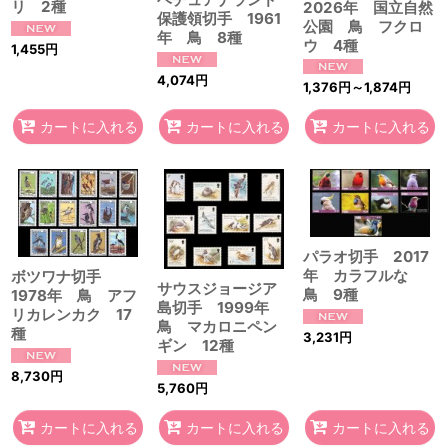
リ 2種
2026年 国立自然
保護領切手 1961
公園 鳥 フクロ
年 鳥 8種
ウ 4種
1,455
円
4,074
円
1,376
円
～1,874
円
カートに入れる
カートに入れる
カートに入れる
パラオ切手 2017
年 カラフルな
ボツワナ切手
サウスジョージア
鳥 9種
1978年 鳥 アフ
島切手 1999年
リカレンカク 17
鳥 マカロニペン
種
3,231
円
ギン 12種
8,730
円
5,760
円
カートに入れる
カートに入れる
カートに入れる