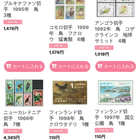
ブルキナファソ切
手 1995年 鳥
3種
アンゴラ切手
コモロ切手 1999
1,476
円
1992年 鳥 コザ
年 鳥 フクロ
クラインコ 地球
ウ 猛禽類 6種
サミット 4種
1,576
円
1,019
円
カートに入れる
カートに入れる
カートに入れる
フィンランド切
ニューカレドニア
フィンランド切
手 1997年 国立
切手 1966年
手 1998年 鳥
公園 鳥 1種
鳥 7種
クロウタドリ 1種
110
円
4,365
円
110
円