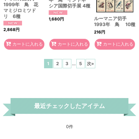
1999年 鳥 花
シア国際切手展 4種
マミジロミツド
リ 6種
ルーマニア切手
1,680
円
1993年 鳥 10種
2,868
円
216
円
カートに入れる
カートに入れる
カートに入れる
1
2
3
...
5
次
»
最近チェックしたアイテム
0件