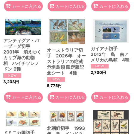
カートに入れる
カートに入れる
カートに入れる
アンティグア・バ
ーブーダ切手
ガイアナ切手
オーストラリア切
2001年 消えゆく
2012年 鳥 南ア
手 2026年 オー
カリブ海の動物
メリカの鳥類 4種
ストラリアの絶滅
相 ハイチソレノ
危惧鳥類 限定版記
ドン 6種
念シート 4種
2,730
円
3,203
円
5,775
円
カートに入れる
カートに入れる
カートに入れる
北朝鮮切手 1993
ドミニカ国切手
年 鳥 インドネ