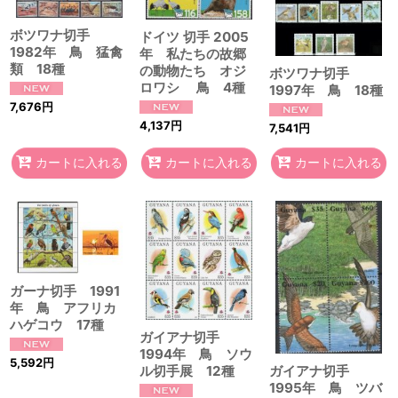
ボツワナ切手
ドイツ 切手 2005
1982年 鳥 猛禽
年 私たちの故郷
類 18種
の動物たち オジ
ボツワナ切手
ロワシ 鳥 4種
1997年 鳥 18種
7,676
円
4,137
円
7,541
円
カートに入れる
カートに入れる
カートに入れる
ガーナ切手 1991
年 鳥 アフリカ
ハゲコウ 17種
ガイアナ切手
1994年 鳥 ソウ
5,592
円
ル切手展 12種
ガイアナ切手
1995年 鳥 ツバ