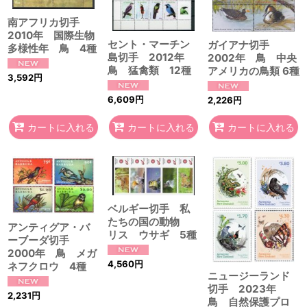
南アフリカ切手
2010年 国際生物
セント・マーチン
ガイアナ切手
多様性年 鳥 4種
島切手 2012年
2002年 鳥 中央
鳥 猛禽類 12種
アメリカの鳥類 6種
3,592
円
6,609
円
2,226
円
カートに入れる
カートに入れる
カートに入れる
ベルギー切手 私
たちの国の動物
アンティグア・バ
リス ウサギ 5種
ーブーダ切手
2000年 鳥 メガ
4,560
円
ネフクロウ 4種
ニュージーランド
切手 2023年
2,231
円
鳥 自然保護プロ