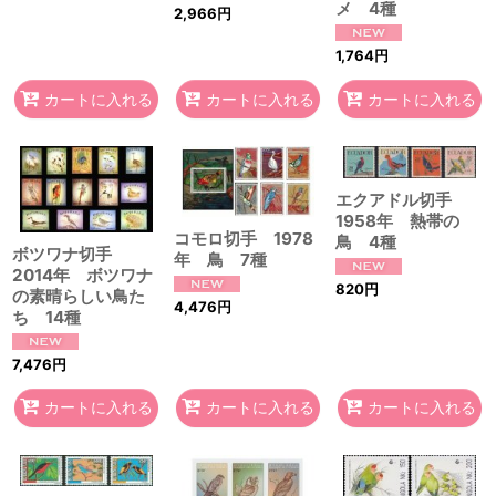
メ 4種
2,966
円
1,764
円
カートに入れる
カートに入れる
カートに入れる
エクアドル切手
1958年 熱帯の
コモロ切手 1978
鳥 4種
ボツワナ切手
年 鳥 7種
2014年 ボツワナ
820
円
の素晴らしい鳥た
4,476
円
ち 14種
7,476
円
カートに入れる
カートに入れる
カートに入れる