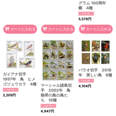
グラム 100周年
蝶 4種
5,578
円
カートに入れる
カートに入れる
カートに入れる
パラオ切手 2018
ガイアナ切手
年 美しい鳥 6種
1997年 鳥 ヒメ
ゴジュウカラ 4種
マーシャル諸島切
4,104
円
手 2002年 鳥
熱帯の島の鳥た
2,205
円
ち 16種
4,947
円