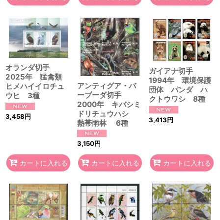
オランダ切手
ガイアナ切手
2025年 猛禽類
1994年 環境保護
アンティグア・バ
ヒメハイイロチュ
団体 パンダ ハ
ーブーダ切手
ウヒ 3種
クトウワシ 8種
2000年 キバシミ
ドリチュウハシ
3,458
円
3,413
円
熱帯雨林 6種
3,150
円
カートに入れる
カートに入れる
カートに入れる