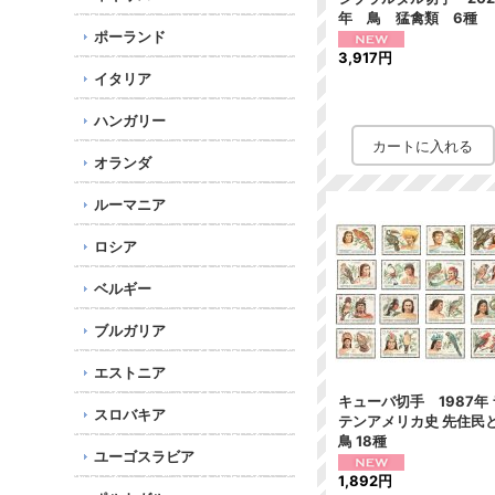
年 鳥 猛禽類 6種
ポーランド
3,917円
イタリア
ハンガリー
オランダ
ルーマニア
ロシア
ベルギー
ブルガリア
エストニア
キューバ切手 1987年 
スロバキア
テンアメリカ史 先住民
鳥 18種
ユーゴスラビア
1,892円