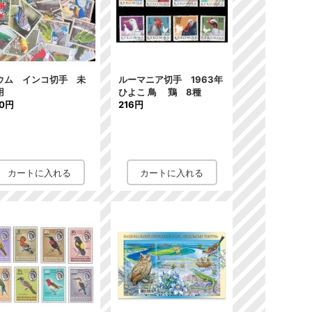
ウム インコ切手 未
ルーマニア切手 1963年
用
ひよこ 鳥 鶏 8種
80円
216円