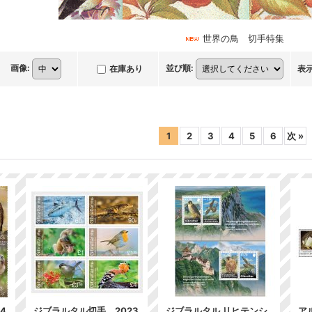
世界の鳥 切手特集
画像
:
並び順
:
在庫あり
表
1
2
3
4
5
6
次
»
4
ジブラルタル切手 2023
ジブラルタル リヒテンシ
ア