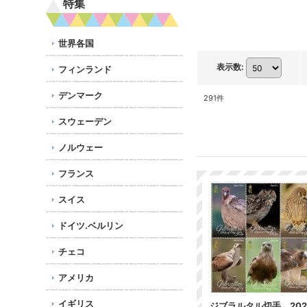
特集
世界各国
表示数
:
フィンランド
デンマーク
291
件
スウェーデン
ノルウェー
フランス
スイス
ドイツ.ベルリン
チェコ
アメリカ
イギリス
ジブラルタル切手 202