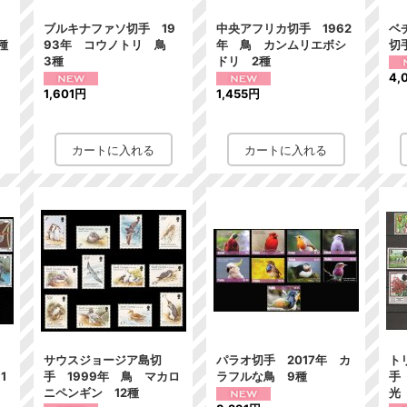
年
ブルキナファソ切手 19
中央アフリカ切手 1962
ベ
種
93年 コウノトリ 鳥
年 鳥 カンムリエボシ
切
3種
ドリ 2種
4,
1,601円
1,455円
年
サウスジョージア島切
パラオ切手 2017年 カ
ト
1
手 1999年 鳥 マカロ
ラフルな鳥 9種
手
ニペンギン 12種
光