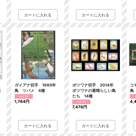
年
ガイアナ切手 1995年
ボツワナ切手 2014年
コ
種
鳥 ツバメ 4種
ボツワナの素晴らしい鳥
鳥
たち 14種
1,764円
4,
7,476円