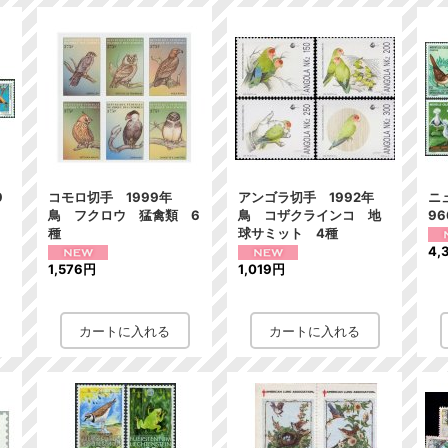
9
コモロ切手 1999年
アンゴラ切手 1992年
ニ
鳥 フクロウ 猛禽類 6
鳥 コザクラインコ 地
9
種
球サミット 4種
4,
1,576円
1,019円