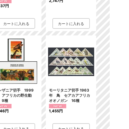
2,747円
037円
ンザニア切手 1999
モーリタニア切手 1963
 アフリカの野生動
年 鳥 セアカアフリカ
 9種
オオノガン 16種
946円
1,455円