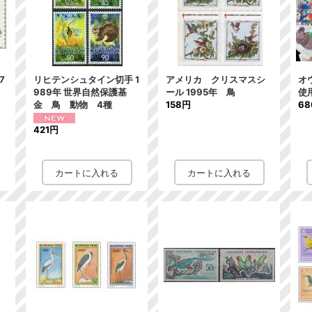
7
リヒテンシュタイン切手 1
アメリカ クリスマスシ
オ
989年 世界自然保護基
ール 1995年 鳥
使
金 鳥 動物 4種
158円
6
421円