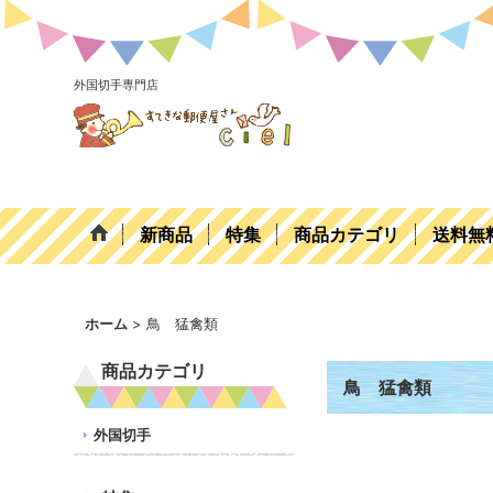
外国切手専門店
新商品
特集
商品カテゴリ
送料無
ホーム
>
鳥 猛禽類
商品カテゴリ
鳥 猛禽類
外国切手