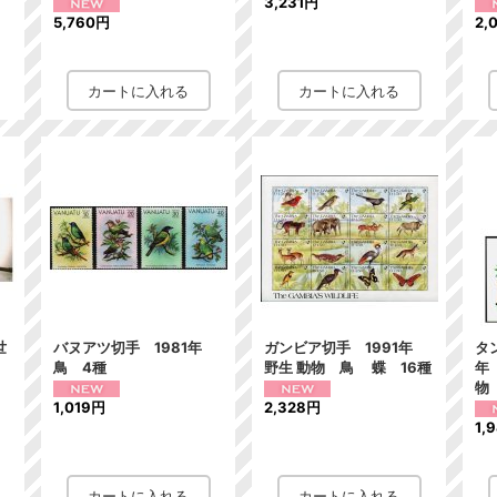
3,231円
5,760円
2,
世
バヌアツ切手 1981年
ガンビア切手 1991年
タ
ラ
鳥 4種
野生 動物 鳥 蝶 16種
年
物
1,019円
2,328円
1,