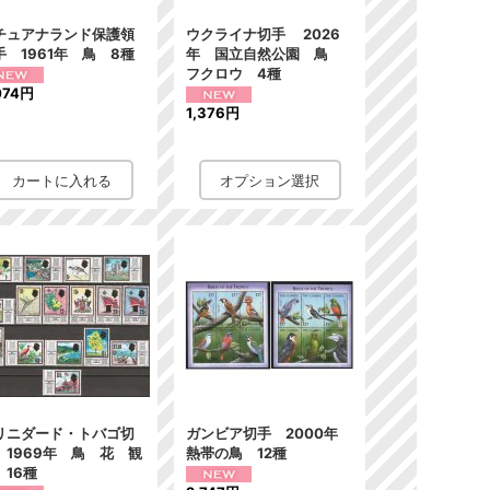
チュアナランド保護領
ウクライナ切手 2026
手 1961年 鳥 8種
年 国立自然公園 鳥
フクロウ 4種
074円
1,376円
リニダード・トバゴ切
ガンビア切手 2000年
 1969年 鳥 花 観
熱帯の鳥 12種
 16種