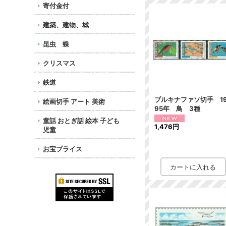
寄付金付
建築、建物、城
昆虫 蝶
クリスマス
鉄道
ブルキナファソ切手 1
絵画切手 アート 美術
95年 鳥 3種
童話 おとぎ話 絵本 子ども
1,476円
児童
お宝プライス