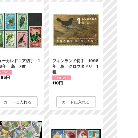
ューカレドニア切手 1
フィンランド切手 1998
66年 鳥 7種
年 鳥 クロウタドリ 1
種
365円
110円