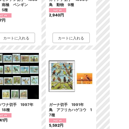
 南極 ペンギン
鳥 動物 9種
 5種
2,940円
7円
ツワナ切手 1997年
ガーナ切手 1991年
 18種
鳥 アフリカハゲコウ 1
7種
541円
5,592円