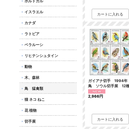
ポルトガル
イスラエル
カナダ
ラトビア
ベラルーシ
リヒテンシュタイン
動物
木、森林
ガイアナ切手 1994
鳥 ソウル切手展 12
鳥 猛禽類
2,966円
猫 ネコ ねこ
花 植物
切手展