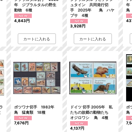
年 ジブラルタルの野生
ュタイン 共同発行切
年
動物 6種
手 2025年 鳥 ハヤ
鳥
ブサ 4種
4,843円
43
3,928円
ラ
ボツワナ切手 1982年
ドイツ 切手 2005年 私
ボ
と
鳥 猛禽類 18種
たちの故郷の動物たち
鳥
オジロワシ 鳥 4種
7,676円
7,
4,137円