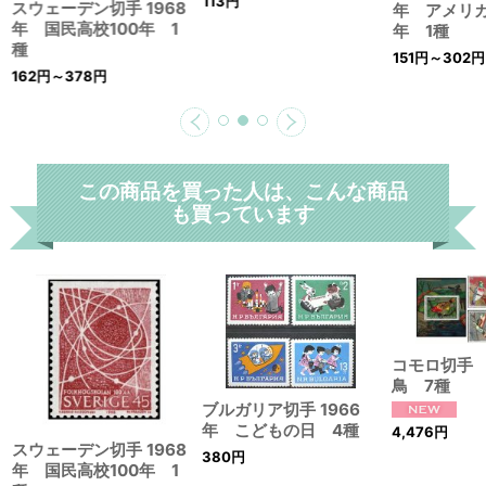
113
円
スウェーデン切手 1968
年 アメリカ
年 国民高校100年 1
年 1種
種
151
円
～302
円
162
円
～378
円
この商品を買った人は、こんな商品
も買っています
コモロ切手 
鳥 7種
ブルガリア切手 1966
年 こどもの日 4種
4,476
円
スウェーデン切手 1968
380
円
年 国民高校100年 1