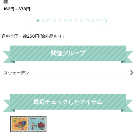
種
162
円
～378
円
送料全国一律250円(除外品あり）
関連グループ
スウェーデン
リセット
最近チェックしたアイテム