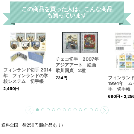
この商品を買った人は、こんな商品
も買っています
チェコ切手 2007年
アジアアート 絵画
フィンランド切手 2014
歌川国貞 2種
年 フィンランドの学
フィンラン
734
円
校システム 切手帳
1994年 
手 切手帳
2,460
円
680
円
～2,25
送料全国一律250円(除外品あり）