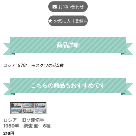
お問い合わせ
お気に入り登録をする
商品詳細
ロシア1978年 モスクワの花5種
こちらの商品もおすすめです
ロシア 旧ソ連切手
1980年 調査 船 6種
216
円
ロシア 旧