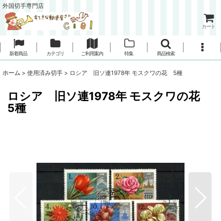
外国切手専門店
カート
新着商品
カテゴリ
ご利用案内
特集
商品検索
ホーム
>
使用済み切手
>
ロシア 旧ソ連1978年 モスクワの花 5種
ロシア 旧ソ連1978年 モスクワの花
5種