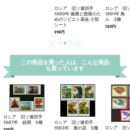
ロシア 旧ソ連切手
1991年 鳥
1990年 健康と慈善のた
ル 3種
めのソビエト基金 小型
130
円
シート
216
円
この商品を買った人は、こんな商品
も買っています
ロシア 旧ソ連切手
1987年 絵画 5種
ロシア 旧ソ連切手
ロシア 旧
1983年 春の花 5種
216
円
1974年 航