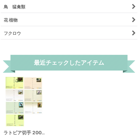
鳥 猛禽類
花 植物
フクロウ
リセット
最近チェックしたアイテム
ラトビア切手 2005-11年 切手付き ポストカード ハガキ 鳥 フクロウ 花 7枚