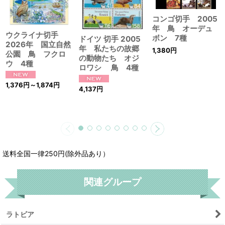
コンゴ切手 2005
年 鳥 オーデュ
ウクライナ切手
ボン 7種
ドイツ 切手 2005
2026年 国立自然
年 私たちの故郷
1,380
円
公園 鳥 フクロ
の動物たち オジ
ウ 4種
ロワシ 鳥 4種
1,376
円
～1,874
円
4,137
円
送料全国一律250円(除外品あり）
関連グループ
ラトビア