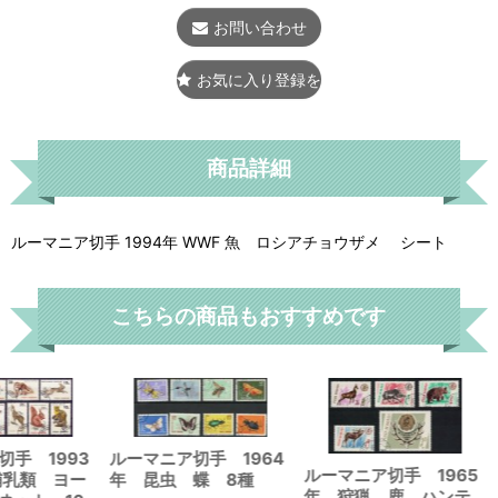
お問い合わせ
お気に入り登録をする
商品詳細
ルーマニア切手 1994年 WWF 魚 ロシアチョウザメ シート
こちらの商品もおすすめです
切手 1993
ルーマニア切手 1964
ルーマニア切手 1965
哺乳類 ヨー
年 昆虫 蝶 8種
年 狩猟 鹿 ハンテ