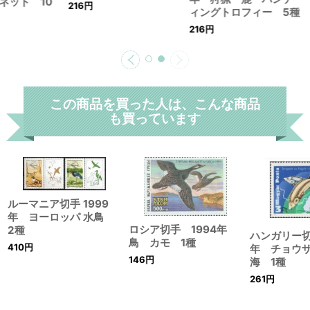
ネット 10
216
円
ィングトロフィー 5種
216
円
この商品を買った人は、こんな商品
も買っています
ルーマニア切手 1999
年 ヨーロッパ 水鳥
ロシア切手 1994年
2種
ハンガリー切
鳥 カモ 1種
410
円
年 チョウ
146
円
海 1種
261
円